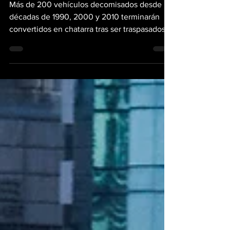
Más de 200 vehículos decomisados desde las
décadas de 1990, 2000 y 2010 terminarán
convertidos en chatarra tras ser traspasados al
Ministerio de Economía y Finanzas (MEF). La
decisión, sustentada en el deterioro de los
automóviles después de años de abandono
en depósitos estatales, refleja el problema
que tenemos para administrar bienes que
podrían generar valor económico y social. La
noticia ha pasado casi desapercibida, pero
plantea una pregunta inevitable: ¿cómo es
posible