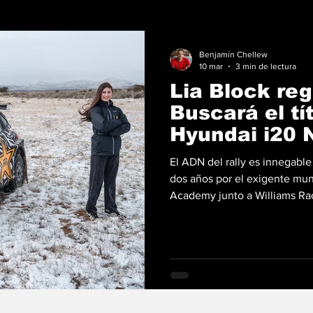
Benjamín Chellew
10 mar
3 min de lectura
Lia Block regr
Buscará el tí
Hyundai i20 
El ADN del rally es innegable 
dos años por el exigente mun
Academy junto a Williams Raci
terreno donde su apellido se 
años ha confirmado oficialme
completa 2026 de la American
vez con un arma de calibre su
Acompañada por el experime