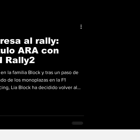
esa al rally:
tulo ARA con
N Rally2
en la familia Block y tras un paso de
do de los monoplazas en la F1
ng, Lia Block ha decidido volver al
convirtió en leyenda. La piloto de 19
nte que disputará la temporada
 Rally Association (ARA), pero esta
perior: un Hyundai i20 N Rally2.
ntado copil