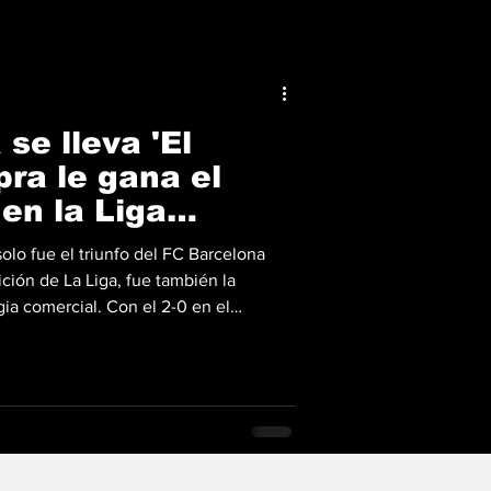
se lleva 'El
pra le gana el
en la Liga
solo fue el triunfo del FC Barcelona
ición de La Liga, fue también la
ia comercial. Con el 2-0 en el
29º título de Liga, el club azulgrana
más valiosa en el marketing de
irecta con el éxito. Presentación del
arcelona hasta 2029 La reciente
l club has