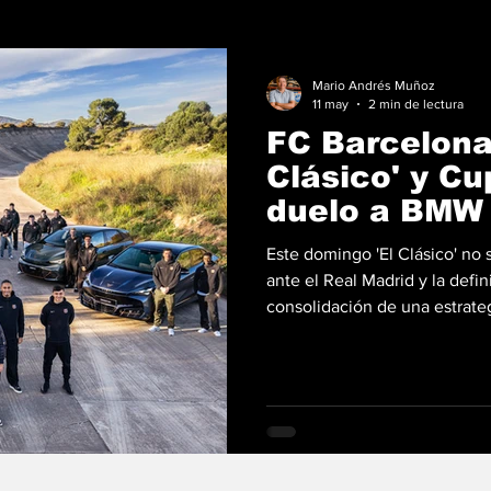
Mario Andrés Muñoz
11 may
2 min de lectura
FC Barcelona 
Clásico' y Cu
duelo a BMW 
Española
Este domingo 'El Clásico' no 
ante el Real Madrid y la defin
consolidación de una estrateg
marcador y la conquista de su 
entregó a CUPRA la victoria 
patrocinios, una asociación d
patrocinio de CUPRA al FC B
renovación de la marca con e