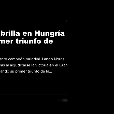
brilla en Hungría
imer triunfo de
gente campeón mundial. Lando Norris
as al adjudicarse la victoria en el Gran
ando su primer triunfo de la
stampado en el morro de su McLaren
ircuito de Hungaroring caracterizado
extrema dificultad para adelantar, el
ritmo implacable para liderar el regreso