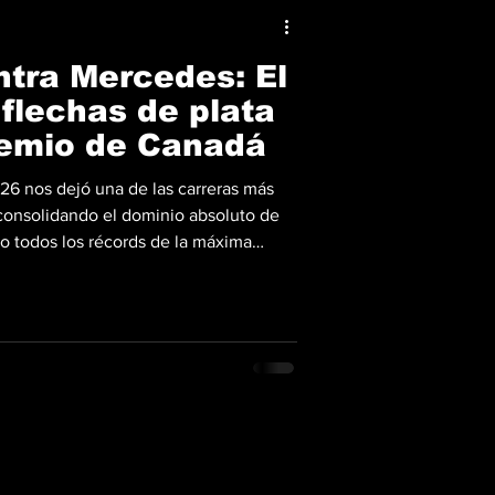
tra Mercedes: El
flechas de plata
remio de Canadá
6 nos dejó una de las carreras más
consolidando el dominio absoluto de
o todos los récords de la máxima
enz Grand Prix Limited | Getty Images
toria en el Circuito Gilles-Villeneuve
dor abandono de su compañero de
ste resultado, el novato italiano firma