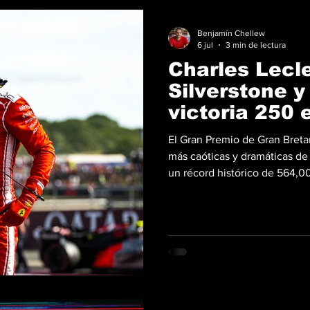
Benjamín Chellew
6 jul
3 min de lectura
Charles Lecl
Silverstone y 
victoria 250 
El Gran Premio de Gran Bretañ
más caóticas y dramáticas de
un récord histórico de 564,00
de Silverstone, Charles Lecl
días sin conocer la victoria.
victoria, Leclerc le dio a Fer
Campeonato Mundial de Fórmu
la Scuderia consiguió