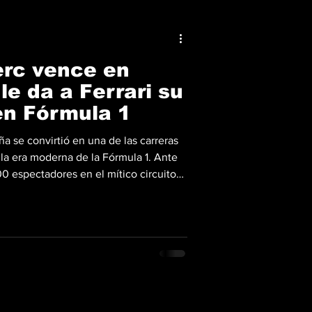
erc vence en
le da a Ferrari su
en Fórmula 1
a se convirtió en una de las carreras
 la era moderna de la Fórmula 1. Ante
0 espectadores en el mítico circuito
erc rompió una dolorosa sequía de 624
 Para hacer aún más importante esta
rari su triunfo número 250 en el
la 1 justo en el mismo circuito donde