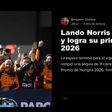
Benjamín Chellew
28 jul
3 min de lectura
Lando Norris 
y logra su pr
2026
La espera terminó para el vi
rompió una sequía de 11 carrer
Premio de Hungría 2026, firm
temporada con el número 1 e
MCL40. Fotos: F1.com En un c
por la exigencia técnica y la 
piloto británico desplegó un 
de la escudería de Woki