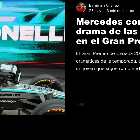
Benjamín Chellew
25 may
3 min de lectura
Mercedes con
drama de las 
en el Gran P
El Gran Premio de Canadá 202
dramáticas de la temporada, 
un joven que sigue rompiend
categoría. Fotos: Mercedes-B
Kimi Antonelli se llevó la vic
tras capitalizar el desgarra
equipo, George Russell. Con e
su cuarta victoria consecutiv