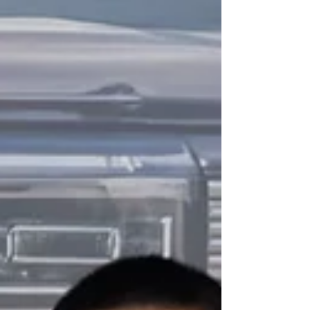
que Jetour eligió a Panamá para el
lanzamiento regional del nuevo G700. Este
imponente SUV híbrido enchufable (PHEV)
fue develado en una gala exclusiva en el
Panama Cruise Terminal de Amador. Este
modelo no solo llega a competir por poten