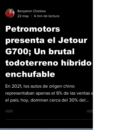
Benjamín Chellew
22 may
4 min de lectura
Petromotors
presenta el Jetour
G700; Un brutal
todoterreno híbrido
enchufable
En 2021, los autos de origen chino
representaban apenas el 6% de las ventas en
el país; hoy, dominan cerca del 30% del
mercado total. En esta agresiva evolución,
Petromotors emergió como uno de los
distribuidores de mayor crecimiento, por lo