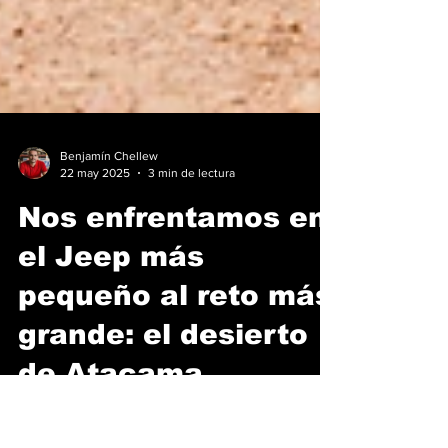
Benjamín Chellew
22 may 2025
3 min de lectura
Nos enfrentamos en
el Jeep más
pequeño al reto más
grande: el desierto
de Atacama
Todo comenzó con un cambio de altitud... y