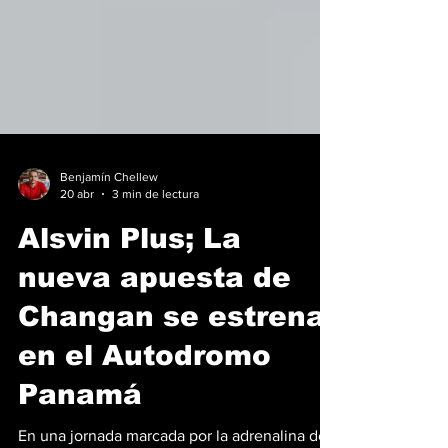
Benjamín Chellew
20 abr
3 min de lectura
Alsvin Plus; La
nueva apuesta de
Changan se estrena
en el Autodromo
Panamá