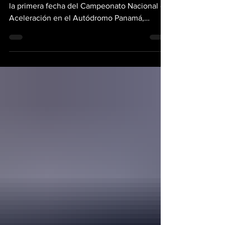
En una jornada marcada por la adrenalina de
la primera fecha del Campeonato Nacional de
Aceleración en el Autódromo Panamá,
Distribuidora Automotriz Fortune realizó la
presentación oficial del nuevo Changan
Alsvin Plus 2026. Isuan Barrios, Gerente
General de Changan Panamá, lideró el
encuentro donde se subrayó la evolución de
este modelo, que ahora se despoja de las
etiquetas de entrada de gama para competir
en dimensiones y tecnología con vehículos
de segmentos superiores, p