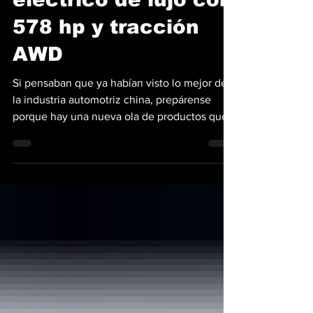
eléctrico de lujo con
578 hp y tracción
AWD
Si pensaban que ya habían visto lo mejor de
la industria automotriz china, prepárense
porque hay una nueva ola de productos que
apuntan a los segmentos más altos.
Distribuidora Automotriz Fortune, S.A. ha
presentado oficialmente el espectacular
Avatr 11 en Panamá, marcando el debut de la
marca de lujo en el país. Desarrollado bajo
una alianza sin precedentes entre gigantes
tecnológicos, este SUV busca redefinir el
concepto de exclusividad con un balance
entre potencia y sofis