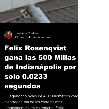
Benjamín Chellew
25 may
4 min de lectura
Felix Rosenqvist
gana las 500 Millas
de Indianápolis por
solo 0.0233
segundos
El legendario óvalo de 4.02 kilómetros volvió