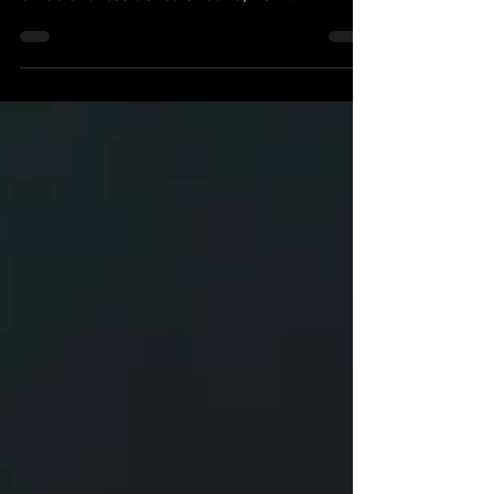
a entregar una de las carreras más
emocionantes del calendario, Felix
Rosenqvist conquistó las 500 Millas de
Indianápolis tras superar a David Malukas en
una definición de infarto sobre la misma línea
de meta. Este es el final más cerrado en toda
la historia de la mítica competencia de
Indycar El piloto sueco del equipo Meyer
Shank Racing ejecutó una maniobra magistral
en la última vuelta de la edición 110. Al salir
de la curva 4