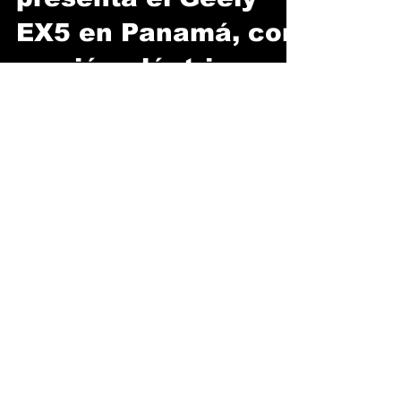
presenta el Geely
EX5 en Panamá, con
versión eléctrica e
híbrida enchufable
En el marco de la celebración de sus 30 años
de trayectoria en el país, Bahía Motors marca
realizó la presentación oficial del Geely EX5
en Panamá. Este innovador SUV compacto no
representa únicamente una adición al
portafolio de la marca, sino una nueva forma
de presentar la electromovilidad. Con dos
configuraciones mecánicas modernas —una
puramente eléctrica y otra híbrida enchufable
—, Geely busca adaptarse con precisión a las
diversas necesidades y hábitos de manejo de
los