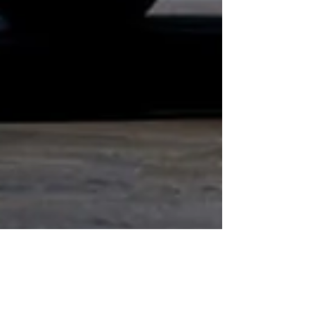
Benjamín Chellew
30 jun
2 min de lectura