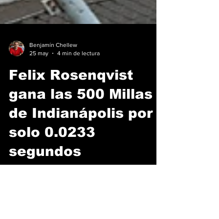
Benjamín Chellew
25 may
4 min de lectura
Felix Rosenqvist
gana las 500 Millas
de Indianápolis por
solo 0.0233
segundos
El legendario óvalo de 4.02 kilómetros volvió
a entregar una de las carreras más
emocionantes del calendario, Felix