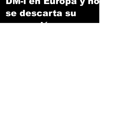
DM-i en Europa y no
se descarta su
expansión a
América Latina
BYD presentó oficialmente el nuevo Dolphin
G DM-i, un híbrido enchufable con el que
busca fortalecer su presencia global y
competir en uno de los segmentos más
importantes del mercado automotor europeo.
El modelo fue desarrollado sobre la
tecnología DM-i de la marca china y promete
combinar eficiencia energética, autonomía
extendida y costos de operación reducidos
para atraer a conductores que todavía no
están listos para migrar completamente a un