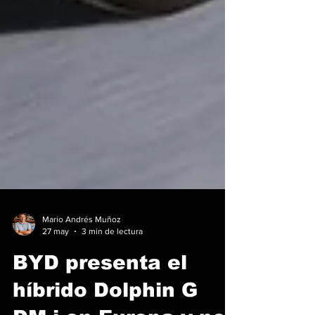
Mario Andrés Muñoz
27 may
3 min de lectura
BYD presenta el
híbrido Dolphin G