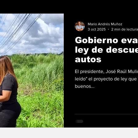
Mario Andrés Muñoz
3 oct 2025
2 min de lectura
Gobierno eva
ley de descu
autos
El presidente, José Raúl Mul
leído" el proyecto de ley qu
buenos...