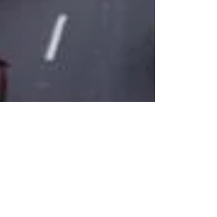
Mario Andrés Muñoz
20 feb 2024
1 min de lectura
Costo del transporte
se encarece 1.6%