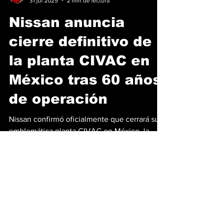
Benjamín Chellew
31 jul 2025
2 min de lectura
Nissan anuncia
cierre definitivo de
la planta CIVAC en
México tras 60 años
de operación
Nissan confirmó oficialmente que cerrará su
emblemática planta CIVAC en México, la
primera que la marca japonesa inauguró fuera
de Japón...