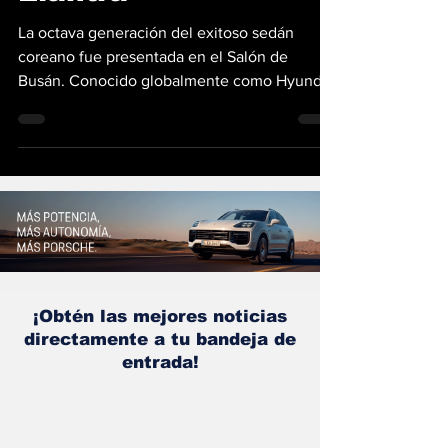
Elantra
La octava generación del exitoso sedán
coreano fue presentada en el Salón de
Busán. Conocido globalmente como Hyundai
Elantra 2027, pero bautizado en su mercado
natal como Avante, se renueva por completo
para consolidar su legado con un diseño
futurista y un aumento considerable en el
equipamiento tecnológico. El cambio más
notorio llega en el diseño que propone algo
diferente a lo que tenemos en el mercado.
Ahora bajo una filosofía que llaman "Art of
Steel". Este concepto es
¡Obtén las mejores noticias
directamente a tu bandeja de
entrada!