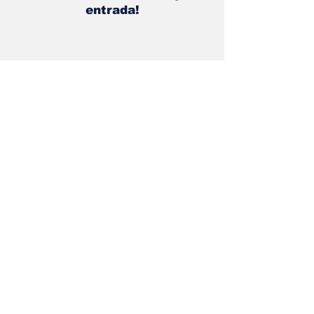
¡Obtén las mejores noticias
directamente a tu bandeja de
entrada!