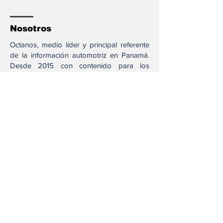
Nosotros
Octanos, medio líder y principal referente
de la información automotriz en Panamá.
Desde 2015 con contenido para los
amantes de los motores a través de
nuestros diferentes canales.
Síguenos
Acesos directos
Test Drive
Opinión
Noticias
Locales