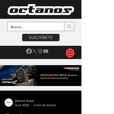
SUSCRÍBETE
Edsson Araúz
6 jul 2020
2 min de lectura