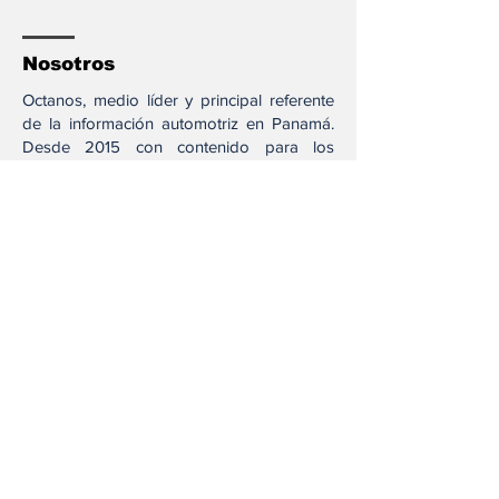
Nosotros
Octanos, medio líder y principal referente
de la información automotriz en Panamá.
Desde 2015 con contenido para los
amantes de los motores a través de
nuestros diferentes canales.
Síguenos
Acesos directos
Test Drive
Opinión
Noticias
Locales