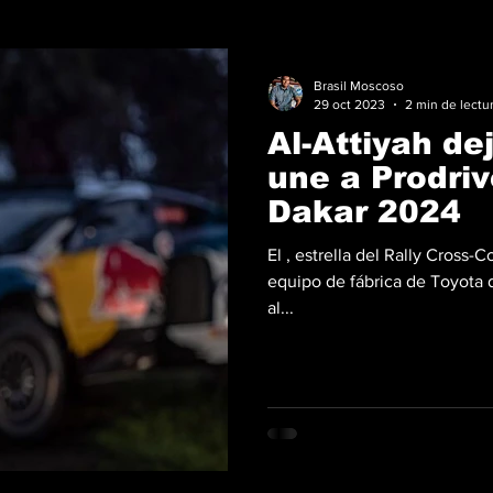
Brasil Moscoso
29 oct 2023
2 min de lectu
Al-Attiyah de
une a Prodriv
Dakar 2024
El , estrella del Rally Cross-C
equipo de fábrica de Toyota 
al...