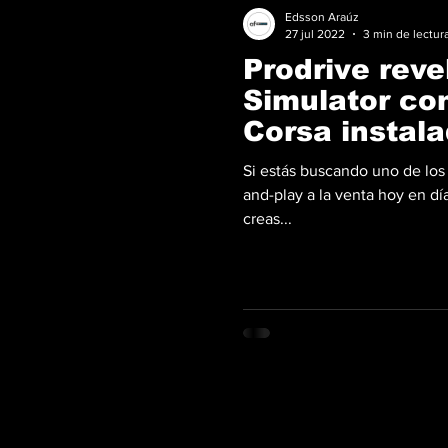
Edsson Araúz
27 jul 2022
3 min de lectur
Prodrive reve
Simulator co
Corsa instal
dólares
Si estás buscando uno de los
and-play a la venta hoy en día
creas...