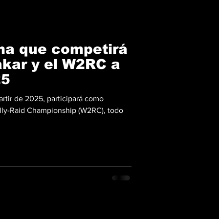
ma que competirá
akar y el W2RC a
25
rtir de 2025, participará como
ally-Raid Championship (W2RC), todo