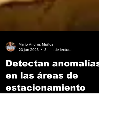
Mario Andrés Muñoz
20 jun 2023
3 min de lectura
Detectan anomalías
en las áreas de
estacionamiento
En la mayoría de los 65 locales
inspeccionados en la ciudad de Panamá que
alquilan el servicio de estacionamientos se
detectaron...