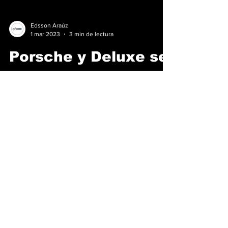
Edsson Araúz
1 mar 2023
3 min de lectura
Porsche y Deluxe se
asocian para crear
un Programa de
Desarrollo de Pilotos
de carreras
Femeninas
Porsche Motorsport North America (PMNA) y
Deluxe Corporation han anunciado la
creación del Programa de Desarrollo de
Pilotos Femeninos...