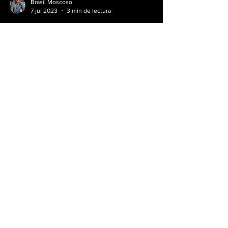
Brasil Moscoso
7 jul 2023
3 min de lectura
Mercedes-Benz está
probando ChatGPT
en la producción de
autos inteligentes
Mercedes-Benz AG está probando ChatGPT
en producción, acelerando el uso de
herramientas inteligentes en el ecosistema
de producción...