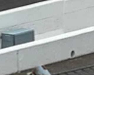
Benjamín Chellew
25 may
4 min de lectura
Felix Rosenqvist