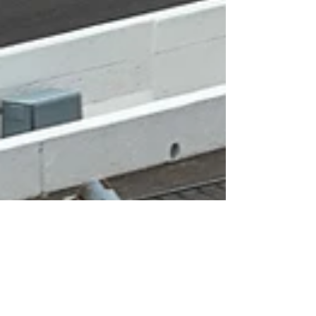
Benjamín Chellew
25 may
4 min de lectura