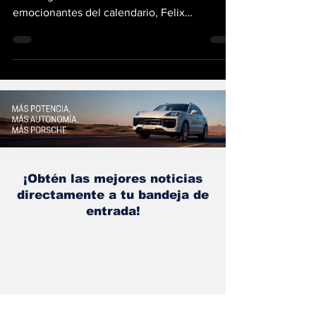
El legendario óvalo de 4.02 kilómetros volvió
a entregar una de las carreras más
emocionantes del calendario, Felix
Rosenqvist conquistó las 500 Millas de
Indianápolis tras superar a David Malukas en
una definición de infarto sobre la misma línea
de meta. Este es el final más cerrado en toda
la historia de la mítica competencia de
Indycar El piloto sueco del equipo Meyer
Shank Racing ejecutó una maniobra magistral
en la última vuelta de la edición 110. Al salir
de la curva 4
¡Obtén las mejores noticias
directamente a tu bandeja de
entrada!