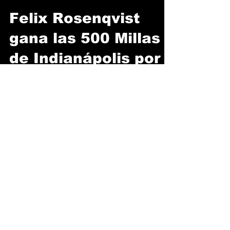
Benjamín Chellew
25 may
4 min de lectura
Felix Rosenqvist
gana las 500 Millas
de Indianápolis por
solo 0.0233
segundos
El legendario óvalo de 4.02 kilómetros volvió
a entregar una de las carreras más
emocionantes del calendario, Felix
Rosenqvist conquistó las 500 Millas de
Indianápolis tras superar a David Malukas en
una definición de infarto sobre la misma línea
de meta. Este es el final más cerrado en toda
la historia de la mítica competencia de