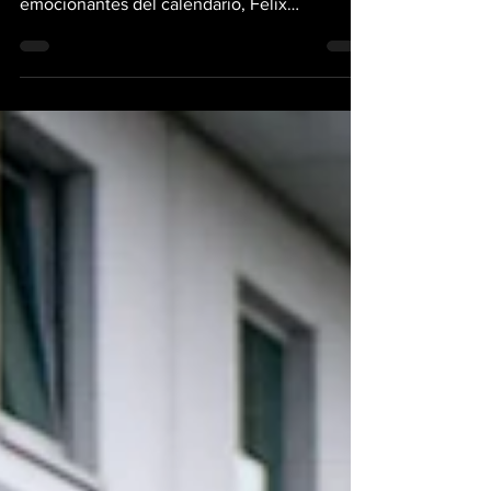
a entregar una de las carreras más
emocionantes del calendario, Felix
Rosenqvist conquistó las 500 Millas de
Indianápolis tras superar a David Malukas en
una definición de infarto sobre la misma línea
de meta. Este es el final más cerrado en toda
la historia de la mítica competencia de
Indycar El piloto sueco del equipo Meyer
Shank Racing ejecutó una maniobra magistral
en la última vuelta de la edición 110. Al salir
de la curva 4