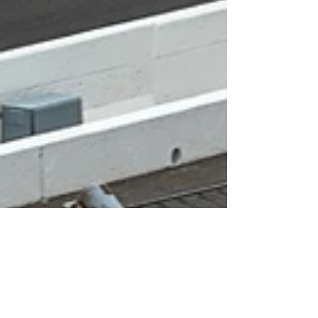
Benjamín Chellew
25 may
4 min de lectura