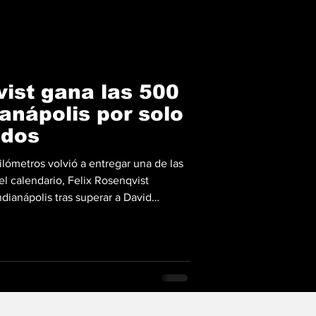
vist gana las 500
ianápolis por solo
ndos
ilómetros volvió a entregar una de las
l calendario, Felix Rosenqvist
ndianápolis tras superar a David
infarto sobre la misma línea de meta.
 toda la historia de la mítica
iloto sueco del equipo Meyer Shank
agistral en la última vuelta de la
a 4