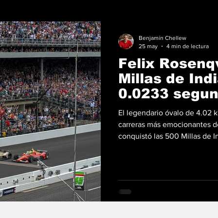
Benjamín Chellew
25 may
4 min de lectura
Felix Rosenq
Millas de Ind
0.0233 segu
El legendario óvalo de 4.02 k
carreras más emocionantes de
conquistó las 500 Millas de I
Malukas en una definición de 
Este es el final más cerrado en
competencia de Indycar El p
Racing ejecutó una maniobra m
edición 110. Al salir de la curv