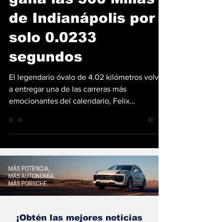
Felix Rosenqvist
gana las 500 Millas
de Indianápolis por
solo 0.0233
segundos
El legendario óvalo de 4.02 kilómetros volvió
a entregar una de las carreras más
emocionantes del calendario, Felix
Rosenqvist conquistó las 500 Millas de
Indianápolis tras superar a David Malukas en
una definición de infarto sobre la misma línea
de meta. Este es el final más cerrado en toda
la historia de la mítica competencia de
Indycar El piloto sueco del equipo Meyer
Shank Racing ejecutó una maniobra magistral
en la última vuelta de la edición 110. Al salir