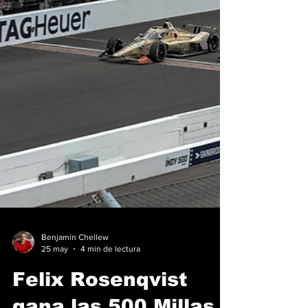
Benjamín Chellew
25 may
4 min de lectura