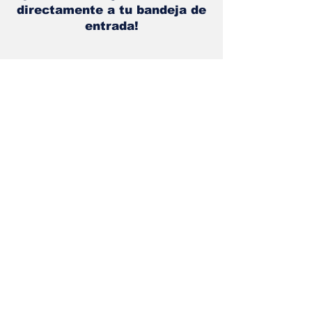
de la curva 4
¡Obtén las mejores noticias
directamente a tu bandeja de
entrada!