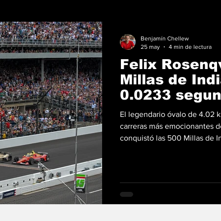
Benjamín Chellew
25 may
4 min de lectura
Felix Rosenq
Millas de Ind
0.0233 segu
El legendario óvalo de 4.02 k
carreras más emocionantes de
conquistó las 500 Millas de I
Malukas en una definición de 
Este es el final más cerrado en
competencia de Indycar El p
Racing ejecutó una maniobra m
edición 110. Al salir de la curv