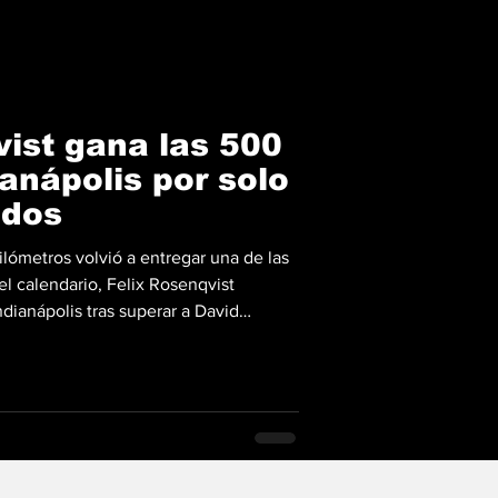
vist gana las 500
ianápolis por solo
ndos
ilómetros volvió a entregar una de las
l calendario, Felix Rosenqvist
ndianápolis tras superar a David
infarto sobre la misma línea de meta.
 toda la historia de la mítica
iloto sueco del equipo Meyer Shank
agistral en la última vuelta de la
a 4