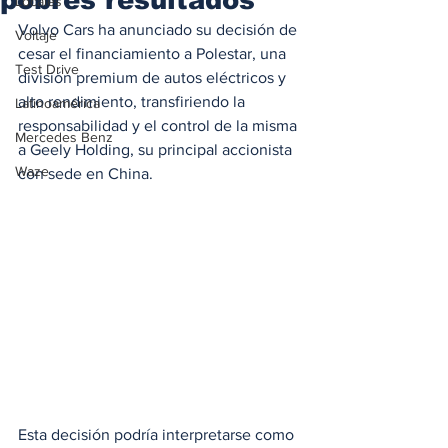
Locales
Volvo Cars ha anunciado su decisión de 
Voltaje
cesar el financiamiento a Polestar, una 
Test Drive
división premium de autos eléctricos y 
alto rendimiento, transfiriendo la 
Latinoamérica
responsabilidad y el control de la misma 
Mercedes Benz
a Geely Holding, su principal accionista 
Waze
con sede en China. 
Esta decisión podría interpretarse como 