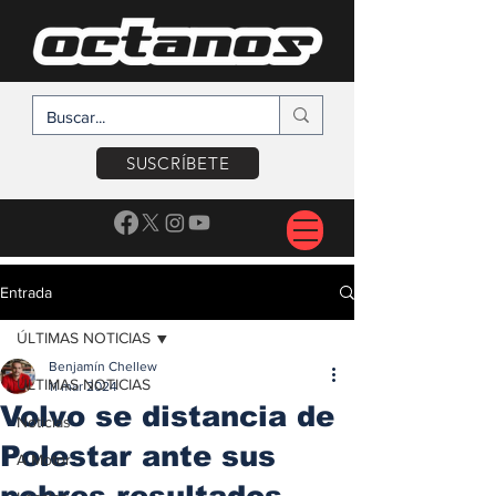
SUSCRÍBETE
Entrada
ÚLTIMAS NOTICIAS
Benjamín Chellew
ÚLTIMAS NOTICIAS
11 mar 2024
Volvo se distancia de
Noticias
Polestar ante sus
A Motor
pobres resultados