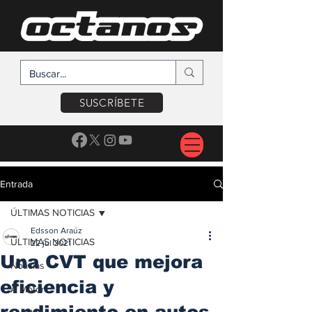
SUSCRÍBETE
Entrada
ÚLTIMAS NOTICIAS
Edsson Araúz
ÚLTIMAS NOTICIAS
22 jul 2021
Una CVT que mejora
Noticias
eficiencia y
A Motor
rendimiento en autos