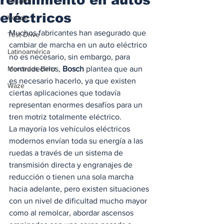
Locales
eléctricos
Voltaje
Muchos fabricantes han asegurado que 
Test Drive
cambiar de marcha en un auto eléctrico 
Latinoamérica
no es necesario, sin embargo, para 
Mercedes Benz
contradecirlos, 
Bosch
 plantea que aun 
es necesario hacerlo, ya que existen 
Waze
ciertas aplicaciones que todavía 
representan enormes desafíos para un 
tren motriz totalmente eléctrico.  
La mayoría los vehículos eléctricos 
modernos envían toda su energía a las 
ruedas a través de un sistema de 
transmisión directa y engranajes de 
reducción o tienen una sola marcha 
hacia adelante, pero existen situaciones 
con un nivel de dificultad mucho mayor 
como al remolcar, abordar ascensos 