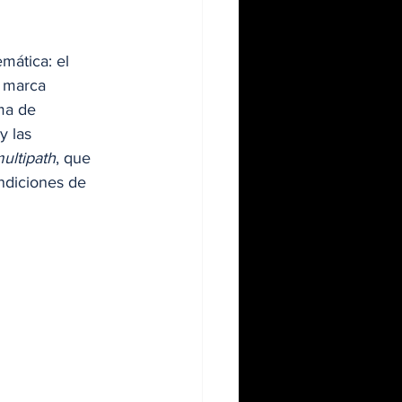
ática: el 
a marca 
ma de 
y las 
ultipath
, que 
ndiciones de 