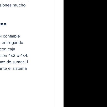
rsiones mucho 
eno
l confiable 
, entregando 
con caja 
ción 4x2 o 4x4, 
paz de sumar 11 
nte el sistema 