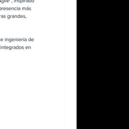
gile”
, inspirado 
presencia más 
as grandes, 
e ingeniería de 
 integrados en 