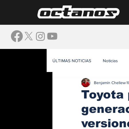
ÚLTIMAS NOTICIAS
Noticias
Benjamín Chellew
1
Waze
Toyota 
generac
version