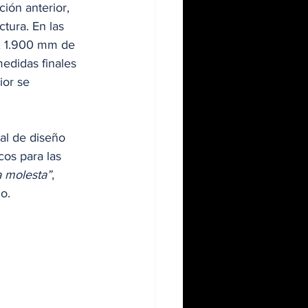
ión anterior, 
tura. En las 
, 1.900 mm de 
edidas finales 
ior se 
al de diseño 
cos para las 
a molesta”
, 
o.