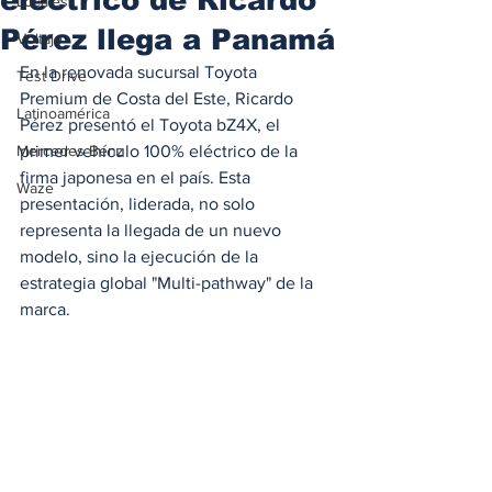
Locales
Pérez llega a Panamá
Voltaje
En la renovada sucursal Toyota 
Test Drive
Premium de Costa del Este, Ricardo 
Latinoamérica
Pérez presentó el Toyota bZ4X, el 
Mercedes Benz
primer vehículo 100% eléctrico de la 
firma japonesa en el país. Esta 
Waze
presentación, liderada, no solo 
representa la llegada de un nuevo 
modelo, sino la ejecución de la 
estrategia global "Multi-pathway" de la 
marca. 