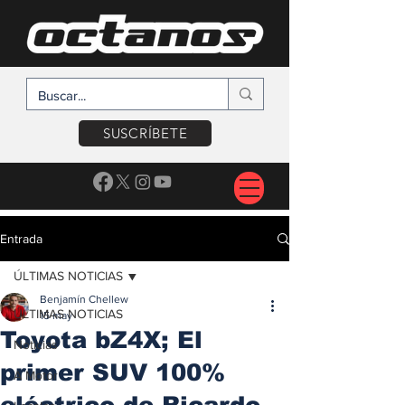
SUSCRÍBETE
Entrada
ÚLTIMAS NOTICIAS
Benjamín Chellew
ÚLTIMAS NOTICIAS
15 may
Toyota bZ4X; El
Noticias
primer SUV 100%
A Motor
eléctrico de Ricardo