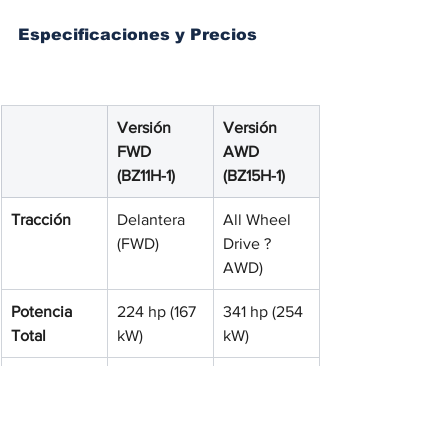
Especificaciones y Precios
Versión 
Versión 
FWD 
AWD 
(BZ11H-1)
(BZ15H-1)
Tracción
Delantera 
All Wheel 
(FWD)
Drive ?
AWD)
Potencia 
224 hp (167 
341 hp (254 
Total
kW)
kW)
Torque 
269 Nm
438 Nm
Total
Capacidad 
74.69 kWh
74.69 kWh