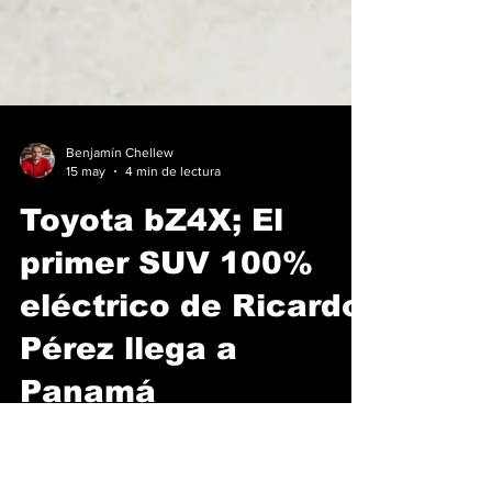
Benjamín Chellew
15 may
4 min de lectura
Toyota bZ4X; El
primer SUV 100%
eléctrico de Ricardo
Pérez llega a
Panamá
En la renovada sucursal Toyota Premium de