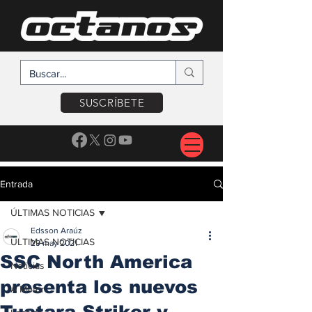
SUSCRÍBETE
Entrada
ÚLTIMAS NOTICIAS
Edsson Araúz
ÚLTIMAS NOTICIAS
29 may 2021
SSC North America
Noticias
presenta los nuevos
A Motor
Tuatara Striker y