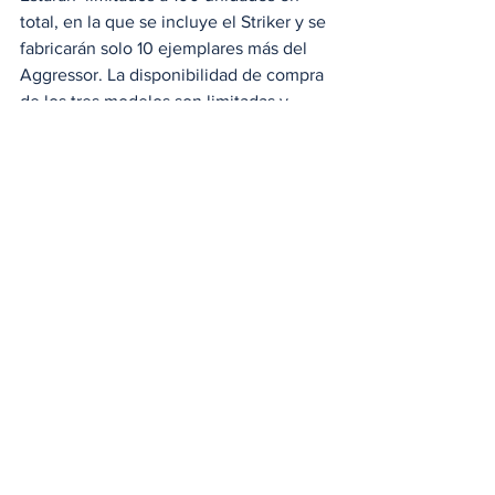
total, en la que se incluye el Striker y se 
fabricarán solo 10 ejemplares más del 
Aggressor. La disponibilidad de compra 
de los tres modelos son limitadas y 
ofrecidas exclusivamente por SSC 
North America y sus concesionarios. 
#JerodShelby
#TuataraAgressor
#SSCTuatara
#Striker
#TuataraStriker
#SSCNorthAmerica
#Agressor
#Tuatara
#SSC
Noticias
Ver todo
Entradas relacionadas