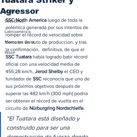
Locales
Agressor
Voltaje
SSC North America
 luego de toda la 
Test Drive
polémica generada por sus intentos de 
Latinoamérica
romper el récord de velocidad sobre 
Mercedes Benz
tierra en un auto de produccion, y tras 
la confirmación,  definitiva, de que el 
Waze
SSC Tuatara
 había logrado batir récord 
oficial con una velocidad media de 
455,28 km/h, 
Jerod Shelby
 el CEO y 
fundador de 
SSC
 reconocía que uno de 
sus próximos objetivos después de 
superar las 482 km/h (300 mph) podría 
ser obtener el récord de vuelta en el 
circuito de 
Nürburgring Nordschleife
.  
“El Tuatara está diseñado y 
construido para ser una 
demostración de fuerza donde 