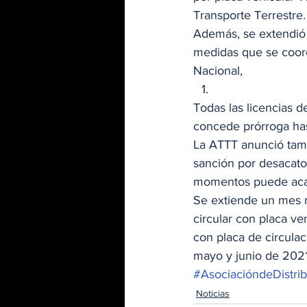
Transporte Terrestre.
Además, se extendió l
medidas que se coord
Nacional, 
Todas las licencias d
concede prórroga has
La ATTT anunció tamb
sanción por desacato 
momentos puede acarre
Se extiende un mes má
circular con placa ve
con placa de circula
mayo y junio de 2021.
#AsociacióndeDistr
Noticias