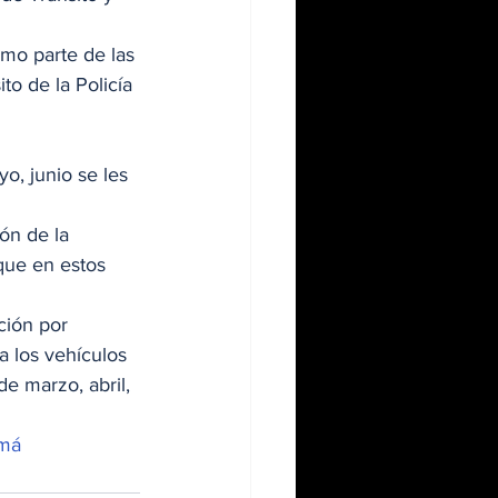
omo parte de las 
o de la Policía 
o, junio se les 
ón de la 
que en estos 
ción por 
a los vehículos 
e marzo, abril, 
má