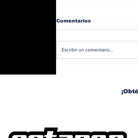
Comentarios
Escribir un comentario...
BMW y Spider-Man: La
controversia de la
publicidad en las
pantallas de tu auto
¡Obté