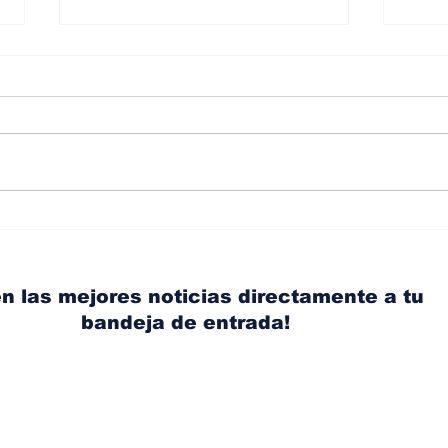
Albaisa deja la
RAM
dirección de diseño de
eli
Nissan, Matthew
mic
Weaver tomará su lugar
el s
n las mejores noticias directamente a tu
bandeja de entrada!