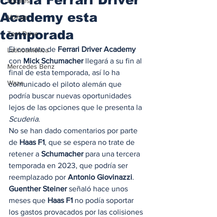
Locales
Academy esta
Voltaje
temporada
Test Drive
El contrato de 
Ferrari Driver Academy
Latinoamérica
con 
Mick Schumacher
 llegará a su fin al 
Mercedes Benz
final de esta temporada, así lo ha 
Waze
comunicado el piloto alemán que 
podría buscar nuevas oportunidades 
lejos de las opciones que le presenta la 
Scuderia
. 
No se han dado comentarios por parte 
de 
Haas F1
, que se espera no trate de 
retener a 
Schumacher
 para una tercera 
temporada en 2023, que podría ser 
reemplazado por 
Antonio Giovinazzi
. 
Guenther Steiner
 señaló hace unos 
meses que 
Haas F1
 no podía soportar 
los gastos provacados por las colisiones 