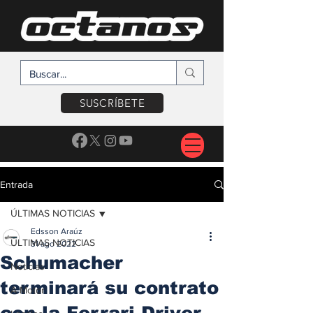
SUSCRÍBETE
Entrada
ÚLTIMAS NOTICIAS
Edsson Araúz
ÚLTIMAS NOTICIAS
31 ago 2022
Schumacher
Noticias
terminará su contrato
A Motor
con la Ferrari Driver