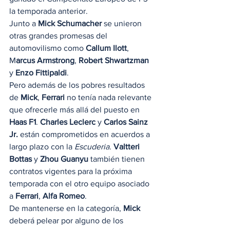
la temporada anterior. 
Junto a 
Mick Schumacher
 se unieron 
otras grandes promesas del 
automovilismo como 
Callum Ilott
, 
M
arcus Armstrong
, 
Robert Shwartzman
y 
Enzo Fittipaldi
.  
Pero además de los pobres resultados 
de 
Mick
, 
Ferrari
 no tenía nada relevante 
que ofrecerle más allá del puesto en 
Haas F1
. 
Charles Leclerc
 y 
Carlos Sainz 
Jr.
 están comprometidos en acuerdos a 
largo plazo con la 
Escuderia
.
 Valtteri 
Bottas
 y 
Zhou Guanyu
 también tienen 
contratos vigentes para la próxima 
temporada con el otro equipo asociado 
a 
Ferrari
, 
Alfa Romeo
. 
De mantenerse en la categoría, 
Mick
deberá pelear por alguno de los 