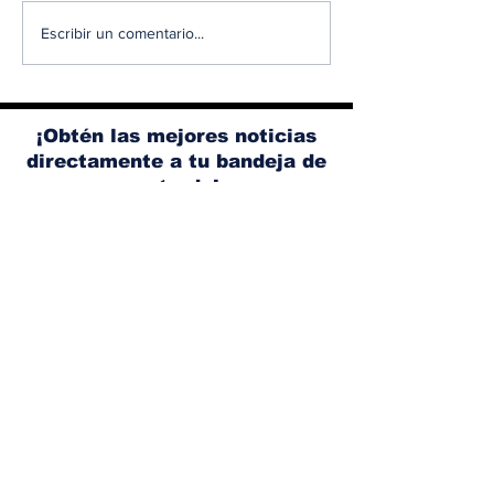
Albaisa deja la
RAM 1500 V8
Escribir un comentario...
dirección de diseño
elimina el si
de Nissan, Matthew
microhíbrido
Weaver tomará su
y el start/sto
lugar
¡Obtén las mejores noticias
directamente a tu bandeja de
entrada!