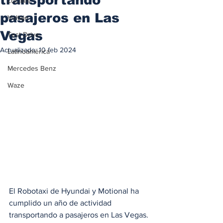
Locales
pasajeros en Las
Voltaje
Vegas
Test Drive
Actualizado:
10 feb 2024
Latinoamérica
Mercedes Benz
Waze
El Robotaxi de Hyundai y Motional ha 
cumplido un año de actividad 
transportando a pasajeros en Las Vegas. 