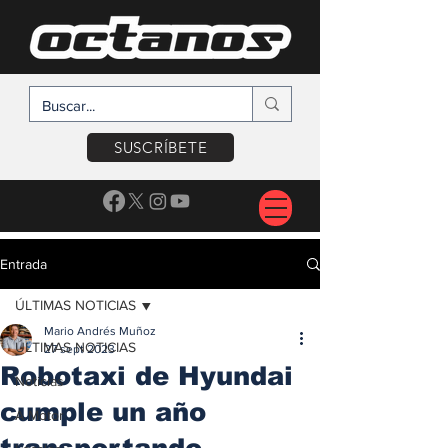
SUSCRÍBETE
Entrada
ÚLTIMAS NOTICIAS
Mario Andrés Muñoz
ÚLTIMAS NOTICIAS
27 sept 2023
Robotaxi de Hyundai
Noticias
cumple un año
A Motor
transportando