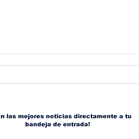
BMW y Spider-Man: La
Alba
controversia de la
dir
publicidad en las
Nis
pantallas de tu auto
Wea
n las mejores noticias directamente a tu
bandeja de entrada!