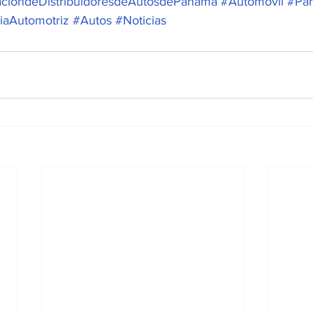
acióndeDistribuidoresdeAutosdePanamá
#Automóvil
#Pa
riaAutomotriz
#Autos
#Noticias