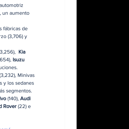
automotriz 
s, un aumento 
 fábricas de 
zo (3,706) y 
(3,256),  
Kia
(654), 
Isuzu
uciones. 
3,232), Minivas 
’s y los sedanes 
más segmentos.  
lvo
 (140), 
Audi
d Rover
 (22) e 