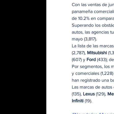
Con las ventas de jun
panameña comercializ
de 10.2% en comparac
Superando los obstácu
autos, las agencias t
mayo (3,817).  
La lista de las marca
(2,787), 
Mitsubishi
 (1,
(607) y 
Ford
 (433); d
Por segmentos, los m
y comerciales (1,228)
han registrado una ba
Las marcas de autos 
(135), 
Lexus
 (129), 
Me
Infiniti 
(19).  