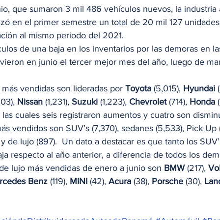
io, que sumaron 3 mil 486 vehículos nuevos, la industria 
ó en el primer semestre un total de 20 mil 127 unidade
ión al mismo periodo del 2021. 
los de una baja en los inventarios por las demoras en las
uvieron en junio el tercer mejor mes del año, luego de mar
s más vendidas son lideradas por 
Toyota
 (5,015), 
Hyundai
 
303), 
Nissan
 (1,231), 
Suzuki
 (1,223), 
Chevrolet
 (714), 
Honda
 
e las cuales seis registraron aumentos y cuatro son dismin
ás vendidos son SUV’s (7,370), sedanes (5,533), Pick Up (
 y de lujo (897).  Un dato a destacar es que tanto los SUV
ja respecto al año anterior, a diferencia de todos los de
de lujo más vendidas de enero a junio son 
BMW
 (217), 
Vo
rcedes Benz
 (119), 
MINI 
(42), 
Acura
 (38), 
Porsche
 (30), 
Lan