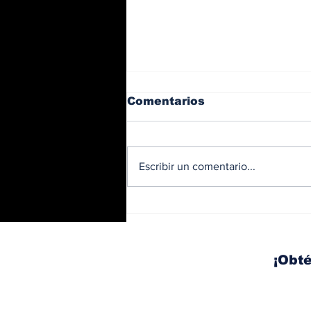
Comentarios
Escribir un comentario...
Diésel supera los 5
dólares por galón en
Panamá tras nuevo
aumento de los
¡Obté
combustibles