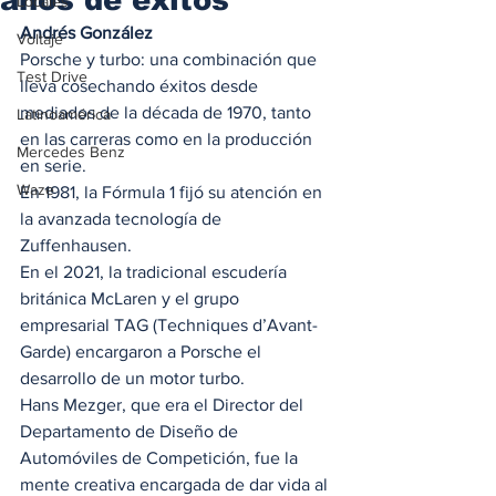
Locales
Andrés González
Voltaje
Porsche y turbo: una combinación que 
Test Drive
lleva cosechando éxitos desde 
mediados de la década de 1970, tanto 
Latinoamérica
en las carreras como en la producción 
Mercedes Benz
en serie. 
Waze
En 1981, la Fórmula 1 fijó su atención en 
la avanzada tecnología de 
Zuffenhausen.  
En el 2021, la tradicional escudería 
británica McLaren y el grupo 
empresarial TAG (Techniques d’Avant-
Garde) encargaron a Porsche el 
desarrollo de un motor turbo.  
Hans Mezger, que era el Director del 
Departamento de Diseño de 
Automóviles de Competición, fue la 
mente creativa encargada de dar vida al 