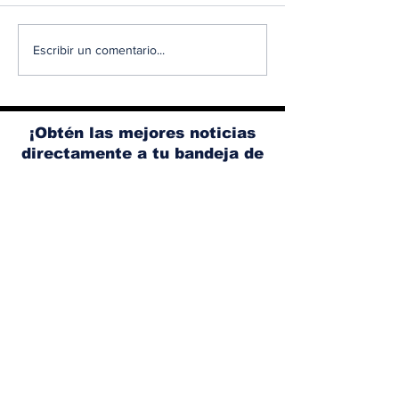
Albaisa deja la
RAM 1500 V8
Escribir un comentario...
dirección de diseño
elimina el si
de Nissan, Matthew
microhíbrido
Weaver tomará su
y el start/sto
lugar
¡Obtén las mejores noticias
directamente a tu bandeja de
entrada!