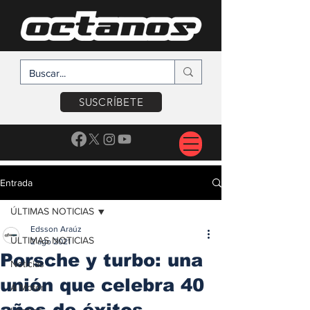
SUSCRÍBETE
Entrada
ÚLTIMAS NOTICIAS
Edsson Araúz
ÚLTIMAS NOTICIAS
2 ago 2021
Porsche y turbo: una
Noticias
unión que celebra 40
A Motor
años de éxitos