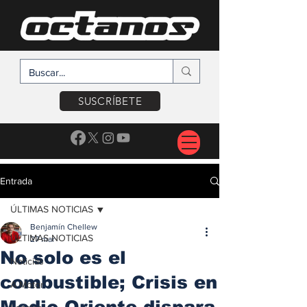
SUSCRÍBETE
Entrada
ÚLTIMAS NOTICIAS
Benjamín Chellew
ÚLTIMAS NOTICIAS
27 mar
No solo es el
Noticias
combustible; Crisis en
A Motor
Medio Oriente dispara