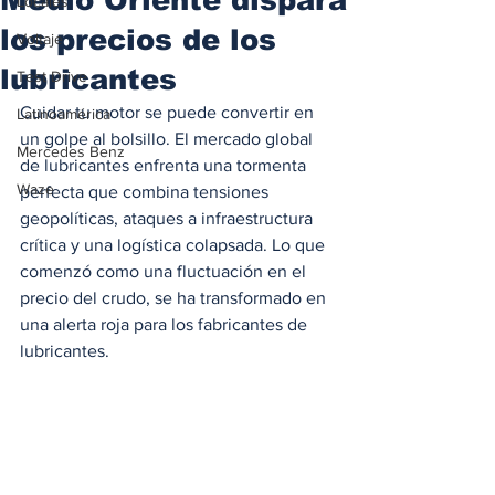
Locales
los precios de los
Voltaje
lubricantes
Test Drive
Cuidar tu motor se puede convertir en 
Latinoamérica
un golpe al bolsillo. El mercado global 
Mercedes Benz
de lubricantes enfrenta una tormenta 
Waze
perfecta que combina tensiones 
geopolíticas, ataques a infraestructura 
crítica y una logística colapsada. Lo que 
comenzó como una fluctuación en el 
precio del crudo, se ha transformado en 
una alerta roja para los fabricantes de 
lubricantes.