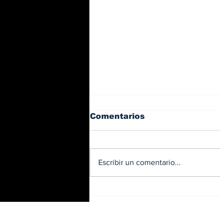
Comentarios
Escribir un comentario...
BMW y Spider-Man: La
controversia de la
publicidad en las