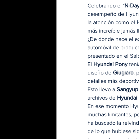
Celebrando el 
‘N-Day
desempeño de Hyundai
la atención como el 
más increíble jamás ll
¿De donde nace el ex
automóvil de producc
presentado en el Sal
El 
Hyundai Pony
 tení
diseño de 
Giugiaro
, 
detalles más deportiv
Esto llevo a 
Sangyup
archivos de 
Hyundai
En ese momento Hyun
muchas limitantes, p
ha buscado la reivind
de lo que hubiese si