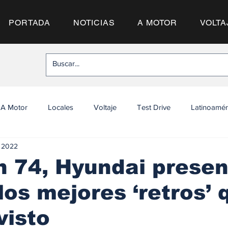
PORTADA
NOTICIAS
A MOTOR
VOLTA
A Motor
Locales
Voltaje
Test Drive
Latinoamér
l 2022
n 74, Hyundai prese
los mejores ‘retros’ 
visto