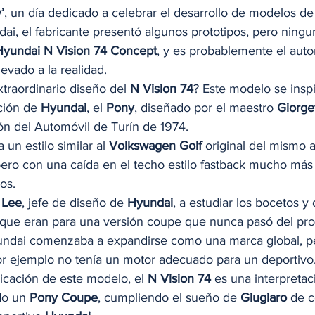
’
, un día dedicado a celebrar el desarrollo de modelos de 
, el fabricante presentó algunos prototipos, pero ningun
Hyundai N Vision 74 Concept
, y es probablemente el aut
evado a la realidad. 
traordinario diseño del 
N Vision 74
? Este modelo se inspi
ión de 
Hyundai
, el 
Pony
, diseñado por el maestro 
Giorge
ón del Automóvil de Turín de 1974.  
a un estilo similar al 
Volkswagen Golf 
original del mismo 
pero con una caída en el techo estilo fastback mucho más
os.  
 Lee
, jefe de diseño de 
Hyundai
, a estudiar los bocetos y
 que eran para una versión coupe que nunca pasó del prot
dai comenzaba a expandirse como una marca global, p
or ejemplo no tenía un motor adecuado para un deportivo
icación de este modelo, el 
N Vision 74
 es una interpreta
do un 
Pony Coupe
, cumpliendo el sueño de 
Giugiaro
 de 