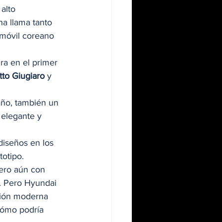
alto 
a llama tanto 
omóvil coreano 
ra en el primer 
tto Giugiaro
 y 
año, también un 
 elegante y 
 diseños en los 
otipo.  
ero aún con 
. Pero Hyundai 
ción moderna 
cómo podría 