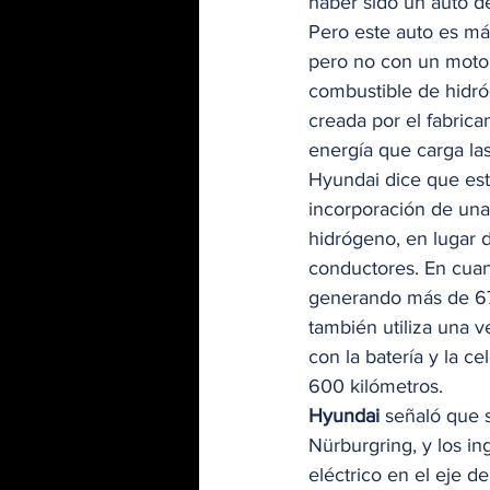
haber sido un auto d
Pero este auto es más
pero no con un motor
combustible de hidró
creada por el fabric
energía que carga las
Hyundai dice que este
incorporación de una
hidrógeno, en lugar d
conductores. En cuant
generando más de 671
también utiliza una v
con la batería y la ce
600 kilómetros. 
Hyundai
 señaló que 
Nürburgring, y los i
eléctrico en el eje d