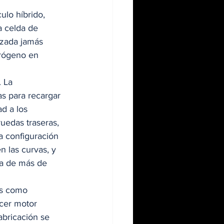
ulo híbrido, 
a celda de 
zada jamás 
drógeno en 
 La 
s para recargar 
d a los 
uedas traseras, 
 configuración 
n las curvas, y 
a de más de 
as como 
cer motor 
abricación se 