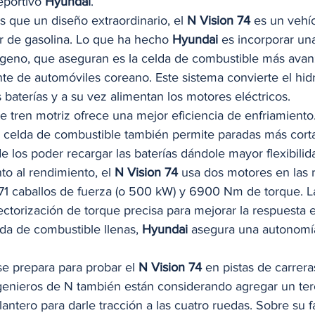
eportivo 
Hyundai
. 
 que un diseño extraordinario, el 
N Vision 74
 es un vehíc
 de gasolina. Lo que ha hecho 
Hyundai
 es incorporar un
geno, que aseguran es la celda de combustible más avan
ante de automóviles coreano. Este sistema convierte el hi
 baterías y a su vez alimentan los motores eléctricos. 
 tren motriz ofrece una mejor eficiencia de enfriamiento.
 celda de combustible también permite paradas más corta
e los poder recargar las baterías dándole mayor flexibilida
o al rendimiento, el 
N Vision 74
 usa dos motores en las r
 caballos de fuerza (o 500 kW) y 6900 Nm de torque. La
ectorización de torque precisa para mejorar la respuesta e
lda de combustible llenas, 
Hyundai
 asegura una autonomí
se prepara para probar el 
N Vision 74
 en pistas de carrer
ngenieros de N también están considerando agregar un ter
elantero para darle tracción a las cuatro ruedas. Sobre su f