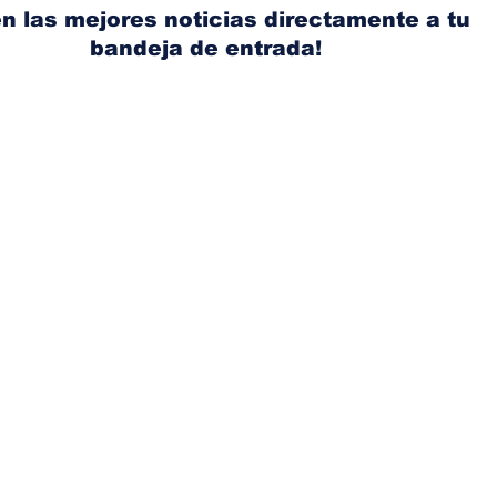
Weaver tomará su lugar
el s
n las mejores noticias directamente a tu
bandeja de entrada!