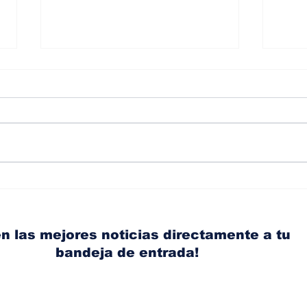
Ante el aumento de los
¿Co
accidentes de tránsito,
pre
Acerta promueve una
las
conducción más segura
par
n las mejores noticias directamente a tu
con
bandeja de entrada!