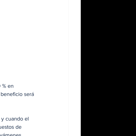
0 % en 
 beneficio será 
 y cuando el 
uestos de 
ravámenes 