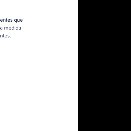
yentes que 
La medida 
ntes.