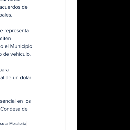
 acuerdos de 
pales.
ue representa 
miten 
o el Municipio 
o de vehículo.
para 
al de un dólar 
sencial en los 
, Condesa de 
cular
Moratoria