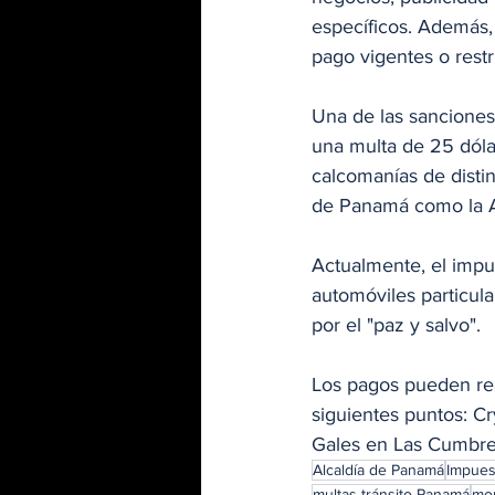
específicos. Además,
pago vigentes o restr
Una de las sanciones
una multa de 25 dóla
calcomanías de distin
de Panamá como la AT
Actualmente, el impue
automóviles particula
por el "paz y salvo".
Los pagos pueden real
siguientes puntos: C
Gales en Las Cumbres 
Alcaldía de Panamá
Impues
multas tránsito Panamá
mor