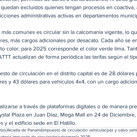
 quedan excluidos quienes tengan procesos en coactiva,
icciones administrativas activas en departamentos munici
 más comunes es circular sin la calcomanía vigente, lo q
res, más cargos adicionales por desacato. Cada año se e
to color; para 2025 corresponde el color verde lima. Tant
TT actualizan de forma periódica las tarifas según el tip
sto de circulación en el distrito capital es de 28 dólares 
res y 43 dólares para vehículos 4x4, con un cargo adicion
izarse a través de plataformas digitales o de manera pre
rystal Plaza en Juan Díaz, Mega Mall en 24 de Diciembre
y el edificio sede en El Hatillo.
tos
Alcadía de Panamá
impuesto de circulación vehicular
paz y salvo vehi
atoria impuesto de circulación
calcomanía 2025