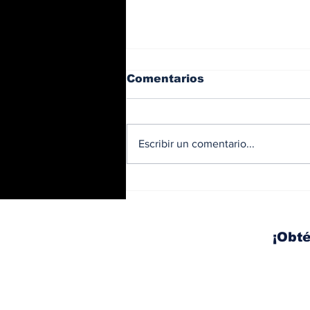
Comentarios
Escribir un comentario...
Diésel supera los 5
dólares por galón en
Panamá tras nuevo
aumento de los
¡Obté
combustibles