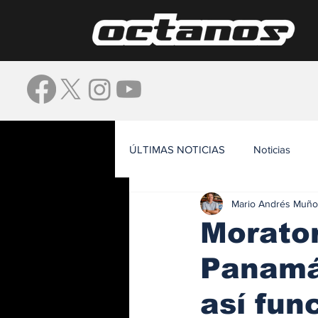
ÚLTIMAS NOTICIAS
Noticias
Mario Andrés Muño
Waze
Morator
Panamá 
así fun