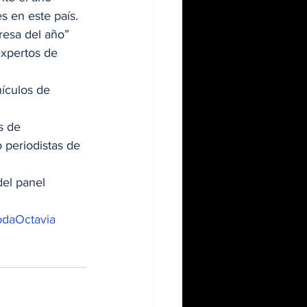
s en este país. 
resa del año” 
xpertos de 
ículos de 
s de 
 periodistas de 
el panel 
daOctavia