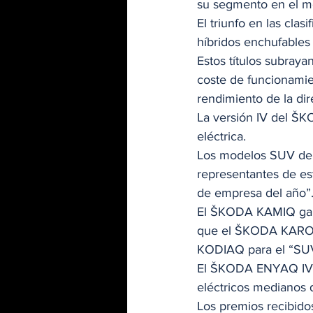
su segmento en el me
El triunfo en las cla
híbridos enchufables
Estos títulos subraya
coste de funcionamie
rendimiento de la dir
La versión IV del ŠK
eléctrica.  
Los modelos SUV de Š
representantes de es
de empresa del año”.
El ŠKODA KAMIQ ganó
que el ŠKODA KAROQ
KODIAQ para el “SUV
El ŠKODA ENYAQ IV se
eléctricos medianos d
Los premios recibidos