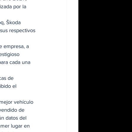
zada por la 
oq, Škoda 
sus respectivos 
de empresa, a 
estigioso 
para cada una 
cas de 
bido el 
mejor vehículo 
vendido de 
ún datos del 
imer lugar en 