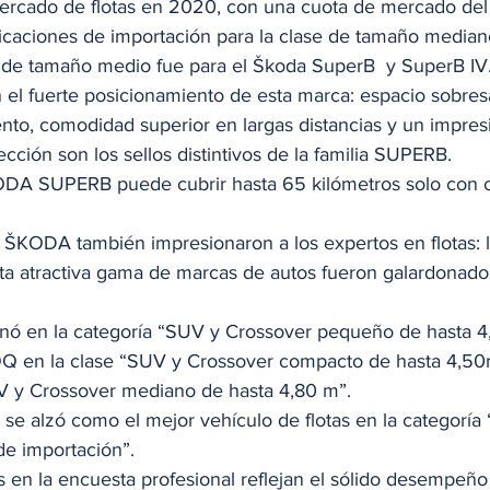
rcado de flotas en 2020, con una cuota de mercado del 
sificaciones de importación para la clase de tamaño mediano
 de tamaño medio fue para el Škoda SuperB  y SuperB IV.
n el fuerte posicionamiento de esta marca: espacio sobresa
nto, comodidad superior en largas distancias y un impres
ección son los sellos distintivos de la familia SUPERB. 
ODA SUPERB puede cubrir hasta 65 kilómetros solo con c
KODA también impresionaron a los expertos en flotas: l
ta atractiva gama de marcas de autos fueron galardonado
 
 en la categoría “SUV y Crossover pequeño de hasta 4,3
 en la clase “SUV y Crossover compacto de hasta 4,50
 y Crossover mediano de hasta 4,80 m”. 
 alzó como el mejor vehículo de flotas en la categoría 
e importación”.  
 en la encuesta profesional reflejan el sólido desempeño d