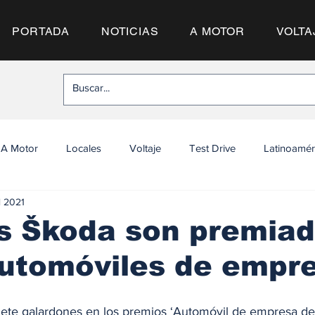
PORTADA
NOTICIAS
A MOTOR
VOLTA
A Motor
Locales
Voltaje
Test Drive
Latinoamér
l 2021
s Škoda son premia
utomóviles de empr
ete galardones en los premios ‘Automóvil de empresa del