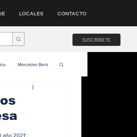
JE
LOCALES
CONTACTO
SUSCRÍBETE
ica
Mercedes Benz
dos
esa
 año 2021’, 