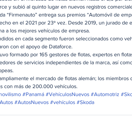
e y subió al quinto lugar en nuevos registros comerciale
zada “Firmenauto” entrega sus premios “Automóvil de emp
echo en el 2021 por 23ª vez. Desde 2019, un jurado de e
ona a los mejores vehículos de empresa. 
didos en cada segmento fueron seleccionados como veh
aron con el apoyo de Dataforce. 
uvo formado por 165 gestores de flotas, expertos en flota
edores de servicios independientes de la marca, así como
opeas. 
 ampliamente el mercado de flotas alemán; los miembros d
s con más de 200.000 vehículos. 
ovilismo
#Panamá
#VehículosNuevos
#Automotriz
#Sko
Autos
#AutosNuevos
#vehículos
#Skoda