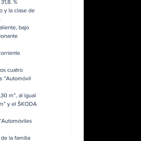
31,8. % 
 y la clase de 
 
liente, bajo 
ionante 
orriente 
os cuatro 
s “Automóvil 
0 m”, al igual 
m” y el ŠKODA 
“Automóviles 
e la familia 