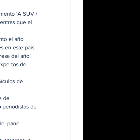
mento ‘A SUV / 
entras que el 
to el año 
s en este país. 
resa del año” 
xpertos de 
ículos de 
s de 
 periodistas de 
el panel 