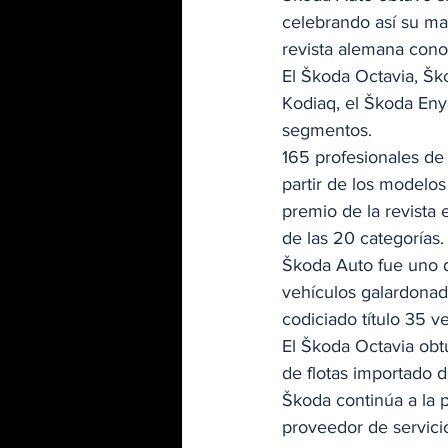
celebrando así su may
revista alemana cono
El Škoda Octavia, Š
Kodiaq, el Škoda Enya
segmentos. 
165 profesionales de 
partir de los modelos
premio de la revista
de las 20 categorías.
Škoda Auto fue uno d
vehículos galardonad
codiciado título 35 v
El Škoda Octavia obt
de flotas importado 
Škoda continúa a la p
proveedor de servicio