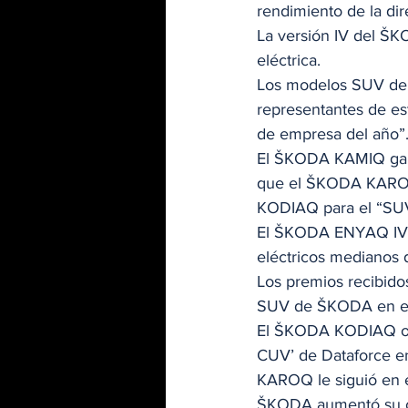
rendimiento de la dir
La versión IV del ŠK
eléctrica.  
Los modelos SUV de Š
representantes de es
de empresa del año”.
El ŠKODA KAMIQ ganó
que el ŠKODA KAROQ
KODIAQ para el “SUV
El ŠKODA ENYAQ IV se
eléctricos medianos d
Los premios recibidos
SUV de ŠKODA en el 
El ŠKODA KODIAQ ocup
CUV’ de Dataforce en
KAROQ le siguió en el
ŠKODA aumentó su cuo