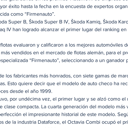
or éxito hasta la fecha en la encuesta de expertos organi
cida como “Firmenauto”. 
koda Super B, Škoda Super B IV, Škoda Kamiq, Škoda Kar
q IV han logrado alcanzar el primer lugar del ranking en 
flotas evaluaron y calificaron a los mejores automóviles 
 más vendidos en el mercado de flotas alemán, para el pr
 especializada “Firmenauto”, seleccionando a un ganador 
 
e los fabricantes más honrados, con siete gamas de mar
as. Esto quiere decir que el modelo de auto checo ha reci
eces desde el año 1999. 
uvo, por undécima vez, el primer lugar y se alzó como el 
de clase compacta. La cuarta generación del modelo más 
erfección el impresionante historial de este modelo. Seg
s de la industria Dataforce, el Octavia Combi ocupó el pr