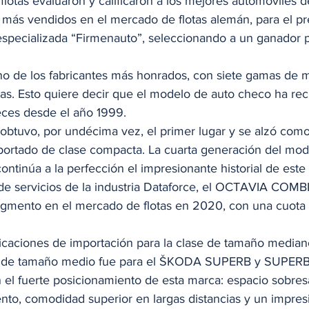
flotas evaluaron y calificaron a los mejores automóviles 
 más vendidos en el mercado de flotas alemán, para el pr
 especializada “Firmenauto”, seleccionando a un ganador 
 
de los fabricantes más honrados, con siete gamas de m
as. Esto quiere decir que el modelo de auto checo ha reci
eces desde el año 1999. 
tuvo, por undécima vez, el primer lugar y se alzó como
mportado de clase compacta. La cuarta generación del mo
tinúa a la perfección el impresionante historial de est
de servicios de la industria Dataforce, el OCTAVIA COMBI
egmento en el mercado de flotas en 2020, con una cuota
sificaciones de importación para la clase de tamaño mediano
s de tamaño medio fue para el ŠKODA SUPERB y SUPERB 
n el fuerte posicionamiento de esta marca: espacio sobresa
nto, comodidad superior en largas distancias y un impres