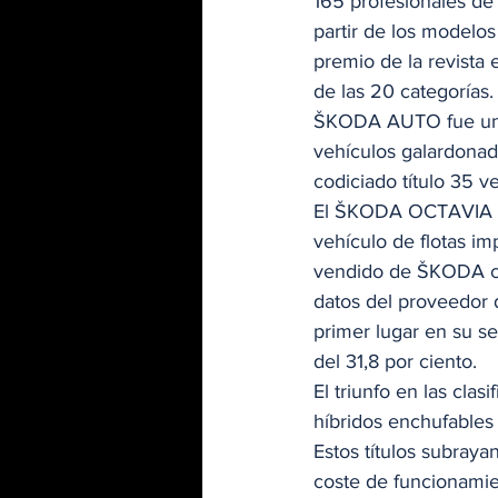
165 profesionales de 
partir de los modelos
premio de la revista
de las 20 categorías.
ŠKODA AUTO fue uno 
vehículos galardonad
codiciado título 35 v
El ŠKODA OCTAVIA ob
vehículo de flotas i
vendido de ŠKODA con
datos del proveedor 
primer lugar en su s
del 31,8 por ciento.  
El triunfo en las cla
híbridos enchufable
Estos títulos subraya
coste de funcionamie