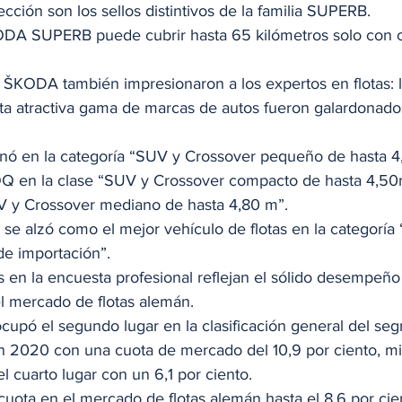
ección son los sellos distintivos de la familia SUPERB. 
ODA SUPERB puede cubrir hasta 65 kilómetros solo con c
KODA también impresionaron a los expertos en flotas: l
ta atractiva gama de marcas de autos fueron galardonado
 
 en la categoría “SUV y Crossover pequeño de hasta 4,3
 en la clase “SUV y Crossover compacto de hasta 4,50
 y Crossover mediano de hasta 4,80 m”. 
 alzó como el mejor vehículo de flotas en la categoría 
e importación”.  
 en la encuesta profesional reflejan el sólido desempeño d
mercado de flotas alemán. 
ó el segundo lugar en la clasificación general del seg
 2020 con una cuota de mercado del 10,9 por ciento, mi
 cuarto lugar con un 6,1 por ciento. 
ta en el mercado de flotas alemán hasta el 8,6 por cien