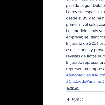
pasado según Dataforc
La revista especiali
desde 1999 y lo ha h
primer nivel selecci
Los modelos más ven
empresa; se identific
El jurado de 2021 est
asociaciones y prove
revistas de flotas eur
El jurado representa
representan empresa
#automoviles
#Autom
#CiudaddePanamá
#
Noticias