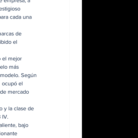
de empresa, a 
estigioso 
para cada una 
arcas de 
bido el 
 el mejor 
delo más 
e modelo. Según 
 ocupó el 
 de mercado 
 y la clase de 
IV. 
liente, bajo 
ionante 