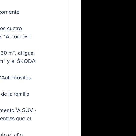
orriente 
os cuatro 
s “Automóvil 
0 m”, al igual 
m” y el ŠKODA 
“Automóviles 
e la familia 
mento ‘A SUV / 
entras que el 
to el año 