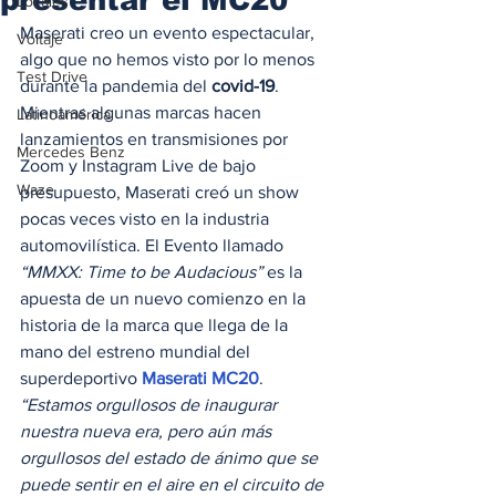
Locales
Maserati creo un evento espectacular, 
Voltaje
algo que no hemos visto por lo menos 
Test Drive
durante la pandemia del 
covid-19
. 
Mientras algunas marcas hacen 
Latinoamérica
lanzamientos en transmisiones por 
Mercedes Benz
Zoom y Instagram Live de bajo 
Waze
presupuesto, Maserati creó un show 
pocas veces visto en la industria 
automovilística. El Evento llamado
“MMXX: Time to be Audacious” 
es la 
apuesta de un nuevo comienzo en la 
historia de la marca que llega de la 
mano del estreno mundial del 
superdeportivo 
Maserati MC20
. 
“Estamos orgullosos de inaugurar 
nuestra nueva era, pero aún más 
orgullosos del estado de ánimo que se 
puede sentir en el aire en el circuito de 