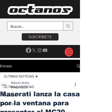
SUSCRÍBETE
Entrada
ÚLTIMAS NOTICIAS
Edsson Araúz
ÚLTIMAS NOTICIAS
9 sept 2020
Maserati lanza la casa
Noticias
por la ventana para
A Motor
presentar el MC20