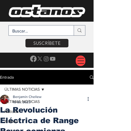
SUSCRÍBETE
Entrada
ÚLTIMAS NOTICIAS
Benjamín Chellew
ÚLTIMAS NOTICIAS
13 dic 2023
La Revolución
Noticias
Eléctrica de Range
A Motor
Rover comienza,