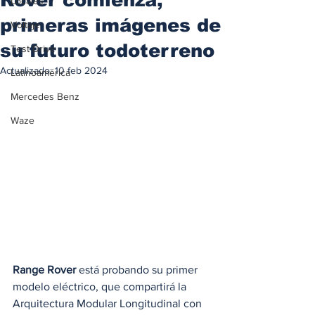
Locales
primeras imágenes de
Voltaje
su futuro todoterreno
Test Drive
Actualizado:
10 feb 2024
Latinoamérica
Mercedes Benz
Waze
Range Rover
 está probando su primer 
modelo eléctrico, que compartirá la 
Arquitectura Modular Longitudinal con 