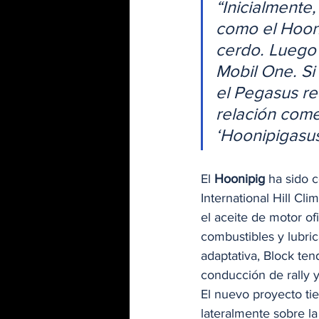
“Inicialmente
como el Hooni
cerdo. Luego
Mobil One. Si
el Pegasus re
relación come
‘Hoonipigasus
El 
Hoonipig
 ha sido 
International Hill Cli
el aceite de motor of
combustibles y lubri
adaptativa, Block ten
conducción de rally y
El nuevo proyecto ti
lateralmente sobre la