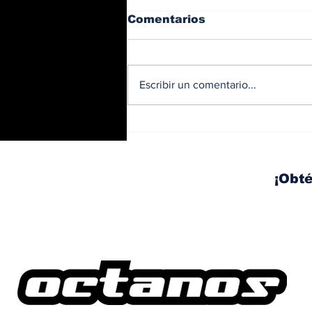
Comentarios
Escribir un comentario...
BMW y Spider-Man: La
controversia de la
publicidad en las
pantallas de tu auto
¡Obté