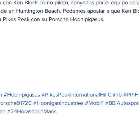
 con Ken Block como piloto, apoyados por el equipo de 
sede en Huntington Beach. Podemos apostar a que Ken B
en Pikes Peak con su Porsche Hoonipigasus. 
n
#Hoonipigasus
#PikesPeakInternationalHillClimb
#PPI
orsche91720
#HooniganIndustries
#Mobil1
#BBiAutospor
an
#24HorasdeLeMans