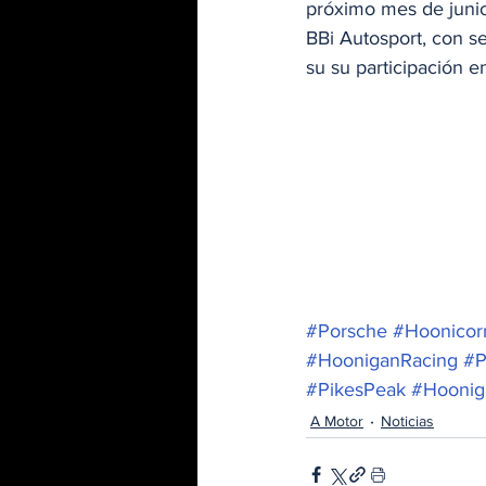
próximo mes de junio
BBi Autosport, con 
su su participación 
#Porsche
#Hoonicor
#HooniganRacing
#P
#PikesPeak
#Hoonig
A Motor
Noticias