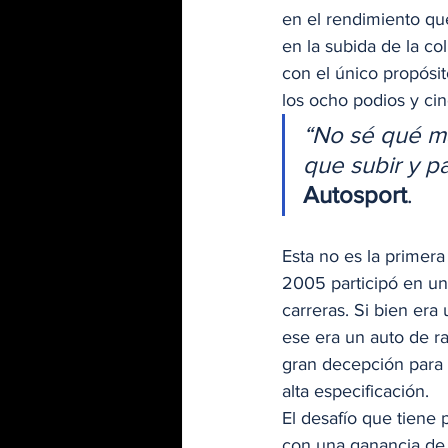
en el rendimiento que
en la subida de la co
con el único propósit
los ocho podios y cin
“No sé qué má
que subir y p
Autosport
. 
Esta no es la primera
2005 participó en un 
carreras. Si bien er
ese era un auto de r
gran decepción para 
alta especificación. 
El desafío que tiene
con una ganancia de 