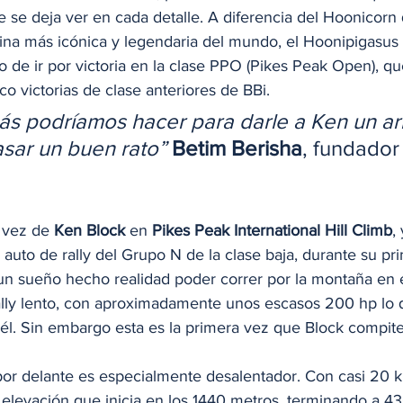
 se deja ver en cada detalle. A diferencia del Hoonicorn 
lina más icónica y legendaria del mundo, el Hoonipigasus 
o de ir por victoria en la clase PPO (Pikes Peak Open), qu
co victorias de clase anteriores de BBi.  
s podríamos hacer para darle a Ken un ar
asar un buen rato” 
Betim Berisha
, fundador
 vez de 
Ken Block
 en 
Pikes Peak International Hill Climb
,
auto de rally del Grupo N de la clase baja, durante su pr
a un sueño hecho realidad poder correr por la montaña en 
ally lento, con aproximadamente unos escasos 200 hp lo 
él. Sin embargo esta es la primera vez que Block compite
 por delante es especialmente desalentador. Con casi 20 k
elevación que inicia en los 1440 metros, terminando a 4