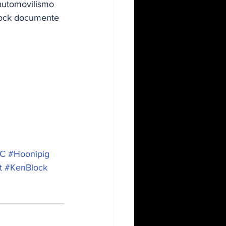
automovilismo 
lock documente 
HC
#Hoonipig
t
#KenBlock