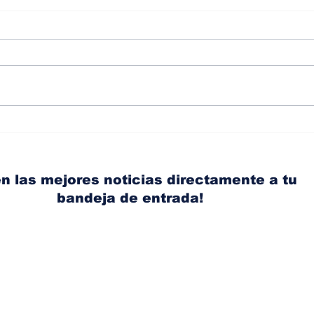
Albaisa deja la
RAM
dirección de diseño de
eli
Nissan, Matthew
mic
Weaver tomará su lugar
el s
n las mejores noticias directamente a tu
bandeja de entrada!