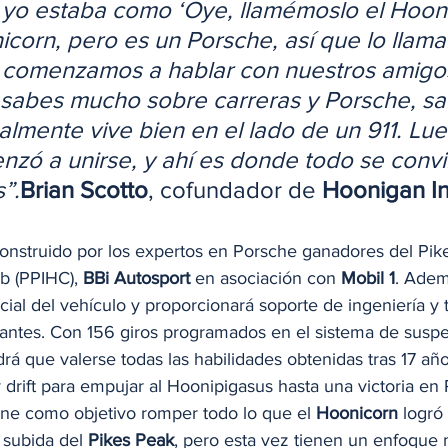
, yo estaba como ‘Oye, llamémoslo el Hooni
corn, pero es un Porsche, así que lo llama
 comenzamos a hablar con nuestros amigo
 sabes mucho sobre carreras y Porsche, s
almente vive bien en el lado de un 911. Lu
nzó a unirse, y ahí es donde todo se convir
”.
Brian Scotto
, cofundador de 
Hoonigan In
construido por los expertos en Porsche ganadores del Pik
mb (PPIHC), 
BBi Autosport
 en asociación con 
Mobil 1
. Adem
icial del vehículo y proporcionará soporte de ingeniería y 
cantes. Con 156 giros programados en el sistema de susp
drá que valerse todas las habilidades obtenidas tras 17 añ
 drift para empujar al Hoonipigasus hasta una victoria en 
ene como objetivo romper todo lo que el 
Hoonicorn
 logró
 subida del 
Pikes Peak
, pero esta vez tienen un enfoqu