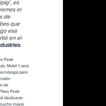
pig’, es 
remos el 
s de 
abes que 
ego esa 
tió en el 
dustries
.  
es Peak 
ás, Mobil 1 será 
tecnología para 
ensión 
os de 
Pikes Peak. 
 al deslizarse 
e mucho mayor 