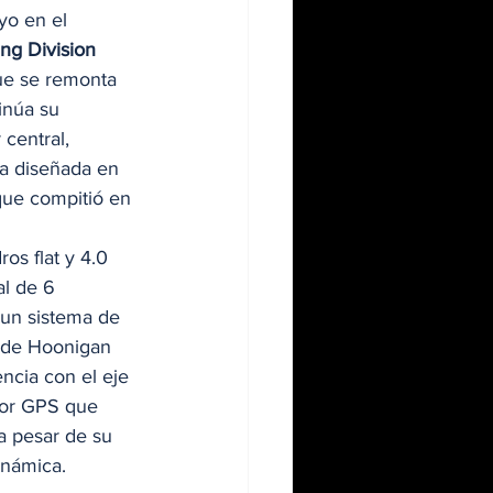
yo en el 
ng Division 
ue se remonta 
inúa su 
central, 
ea diseñada en 
que compitió en 
os flat y 4.0 
l de 6 
 un sistema de 
s de Hoonigan 
encia con el eje 
por GPS que 
a pesar de su 
námica. 