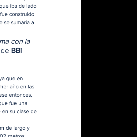
que iba de lado 
fue construido 
e se sumaría a 
ma con la 
 de 
BBi 
 ya que en 
imer año en las 
ese entonces, 
que fue una 
 en su clase de 
m de largo y 
302 metros 