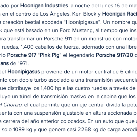
ado por 
Hoonigan Industries
 la noche del lunes 16 de ma
a en el centro de Los Ángeles, Ken Block y 
Hoonigan Raci
a creación bestial apodada “Hoonipigasus”. Un nombre q
k que está basado en un Ford Mustang, al tiempo que ins
ara transformar un Porsche 911 en un monstruo con motor 
o ruedas, 1,400 caballos de fuerza, adornado con una libr
io 
Porsche 917
 “
Pink Pig
” el legendario 
Porsche 917/20
 
Mans
 de 1971. 
el 
Hoonipigasus
 proviene de un motor central de 6 cilindr
ento con doble turbo asociado a una transmisión secuencia
e distribuye los 1,400 hp a las cuatro ruedas a través de
ncluye un túnel de transmisión masivo en la cabina que lo
l Chorizo
, el cual permite que un eje central divida la pot
enta con una suspensión ajustable en altura accionada 
 la carrera del año anterior colocados. En un auto que que 
solo 1089 kg y que genera casi 2268 kg de carga aerodi