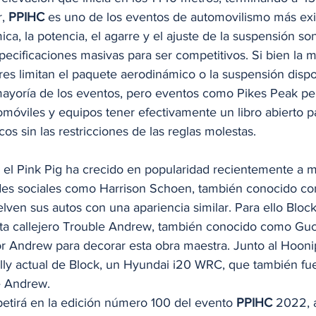
, 
PPIHC
 es uno de los eventos de automovilismo más exi
a, la potencia, el agarre y el ajuste de la suspensión son
ecificaciones masivas para ser competitivos. Si bien la m
es limitan el paquete aerodinámico o la suspensión dispon
ayoría de los eventos, pero eventos como Pikes Peak per
móviles y equipos tener efectivamente un libro abierto p
s sin las restricciones de las reglas molestas. 
n el Pink Pig ha crecido en popularidad recientemente a 
edes sociales como Harrison Schoen, también conocido c
ven sus autos con una apariencia similar. Para ello Block
ista callejero Trouble Andrew, también conocido como Guc
r Andrew para decorar esta obra maestra. Junto al Hooni
ally actual de Block, un Hyundai i20 WRC, que también fue
e Andrew. 
etirá en la edición número 100 del evento 
PPIHC
 2022, a