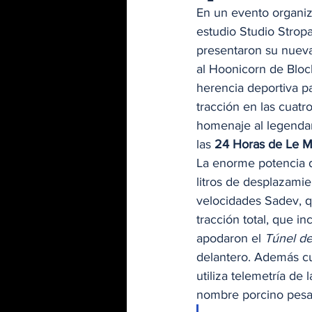
En un evento organiz
estudio Studio Strop
presentaron su nuev
al Hoonicorn de Bloc
herencia deportiva p
tracción en las cuatr
homenaje al legendar
las 
24 Horas de Le 
La enorme potencia d
litros de desplazami
velocidades Sadev, qu
tracción total, que i
apodaron el 
Túnel de
delantero. Además cu
utiliza telemetría de
nombre porcino pesa 