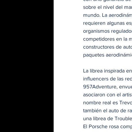
sobre el nivel del mar
mundo. La aerodinámic
requieren algunas esp
organismos regulador
competidores en la m
constructores de auto
paquetes aerodinámico
La librea inspirada e
influencers de las r
957Adventure, envuel
asociaron con el art
nombre real es Trevo
también el auto de r
una librea de Troubl
El Porsche rosa comp